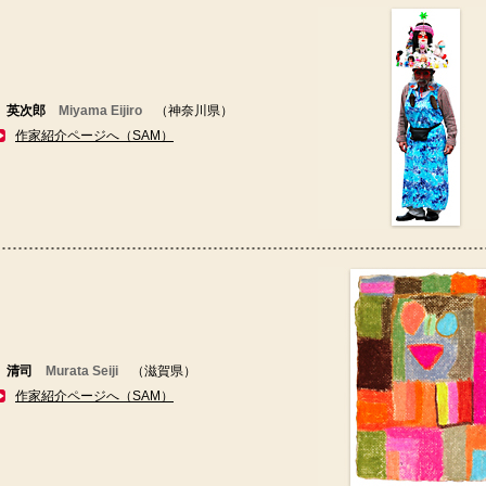
 英次郎
Miyama Eijiro
（神奈川県）
作家紹介ページへ（SAM）
 清司
Murata Seiji
（滋賀県）
作家紹介ページへ（SAM）