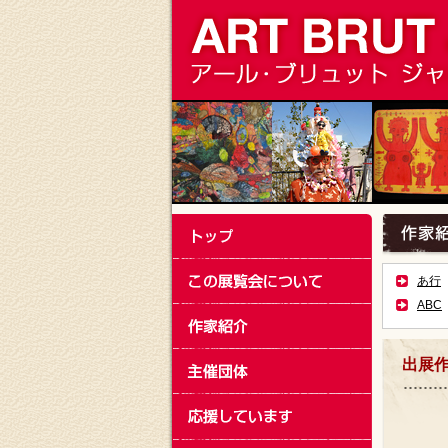
あ行
ABC
出展