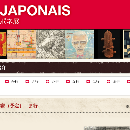
か行
さ行
た行
な行
は行
ま行
作家（予定） ま行
※