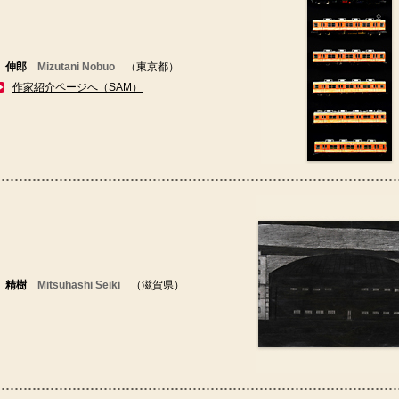
 伸郎
Mizutani Nobuo
（東京都）
作家紹介ページへ（SAM）
 精樹
Mitsuhashi Seiki
（滋賀県）